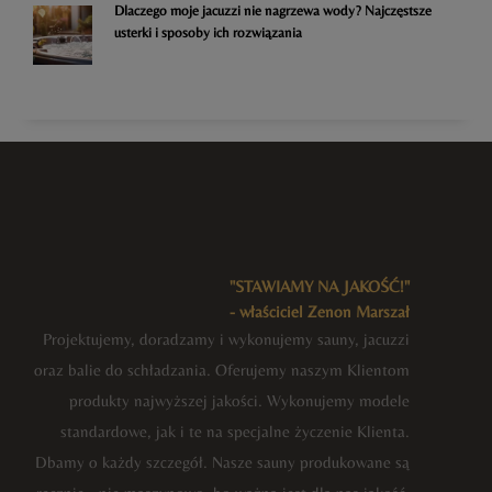
Dlaczego moje jacuzzi nie nagrzewa wody? Najczęstsze
usterki i sposoby ich rozwiązania
"STAWIAMY NA JAKOŚĆ!"
- właściciel Zenon Marszał
Projektujemy, doradzamy i wykonujemy sauny, jacuzzi
oraz balie do schładzania. Oferujemy naszym Klientom
produkty najwyższej jakości. Wykonujemy modele
standardowe, jak i te na specjalne życzenie Klienta.
Dbamy o każdy szczegół. Nasze sauny produkowane są