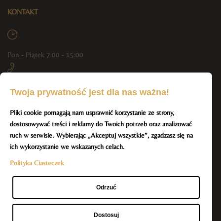
KONTAKT
Pon - Piątek 7:00 - 15:00
+48 790 444 804, +48 512 293 551
Twoja prywatność jest dla nas ważna!
Pliki cookie pomagają nam usprawnić korzystanie ze strony,
info@resmar-spa.pl
dostosowywać treści i reklamy do Twoich potrzeb oraz analizować
BĄDŹ NA BIEŻĄCO Z NAMI
ruch w serwisie. Wybierając „Akceptuj wszystkie”, zgadzasz się na
ich wykorzystanie we wskazanych celach.
Polityka Ciasteczek
Odrzuć
Dostosuj