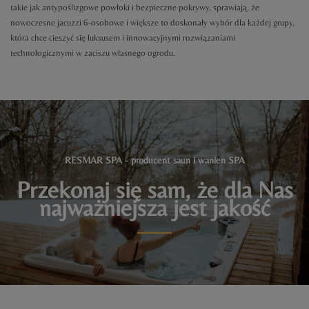
takie jak antypoślizgowe powłoki i bezpieczne pokrywy, sprawiają, że
nowoczesne jacuzzi 6-osobowe i większe to doskonały wybór dla każdej grupy,
która chce cieszyć się luksusem i innowacyjnymi rozwiązaniami
technologicznymi w zaciszu własnego ogrodu.
RESMAR SPA - producent saun i wanien SPA
Przekonaj się sam, że dla Nas
najważniejsza jest jakość