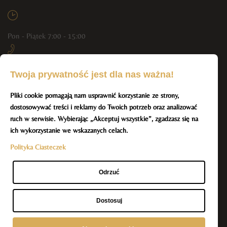
Pon - Piątek 7:00 - 15:00
+48 790 444 804, +48 512 293 551
Twoja prywatność jest dla nas ważna!
Pliki cookie pomagają nam usprawnić korzystanie ze strony,
info@resmar-spa.pl
dostosowywać treści i reklamy do Twoich potrzeb oraz analizować
BĄDŹ NA BIEŻĄCO Z NAMI
ruch w serwisie. Wybierając „Akceptuj wszystkie”, zgadzasz się na
ich wykorzystanie we wskazanych celach.
Polityka Ciasteczek
Odrzuć
Dostosuj