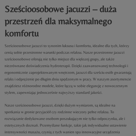
Sześcioosobowe jacuzzi – duża
przestrzeń dla maksymalnego
komfortu
Sześcioosobowe jacuzzi to synonim luksusu i komfortu, idealne dla tych, którzy
cenią sobie przestronne warunki podczas relaksu. Nasze przestronne jacuzzi
sześcioosobowe oferują nie tylko miejsce dla większej grupy, ale także
niezrównane doświadczenia hydroterapii. Dzięki zaawansowanej technologii i
ergonomicznie zaprojektowanym wnętrzom, jacuzzi dla sześciu osób gwarantują
relaks i odprężenie po długim dniu spędzonym w pracy. W naszym asortymencie
znajdziesz różnorodne modele, które łączą w sobie elegancję z nowoczesnym
stylem, zapewniając jednocześnie najwyższy standard jakości.
Nasze sześcioosobowe jacuzzi, dzięki dużym wymiarom, są idealne na
spotkania w gronie przyjaciół czy rodzinne wieczory pełne relaksu. To
rozwiązanie dedykowane osobom poszukującym nie tylko odpoczynku, ale i
estetycznych doznań. Przemyślane funkcje, takie jak indywidualne ustawienie
intensywności masażu, czynią z tych wanien spa innowacyjne urządzenia