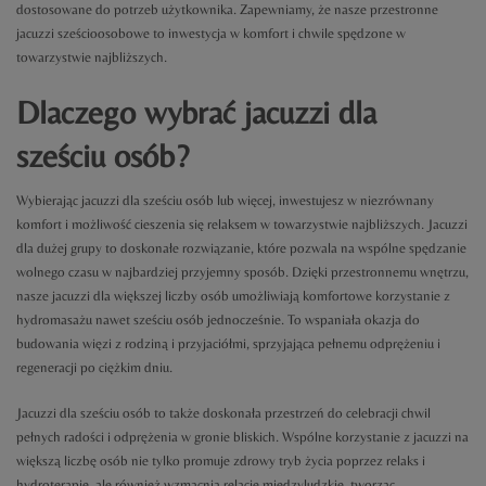
dostosowane do potrzeb użytkownika. Zapewniamy, że nasze przestronne
jacuzzi sześcioosobowe to inwestycja w komfort i chwile spędzone w
towarzystwie najbliższych.
Dlaczego wybrać jacuzzi dla
sześciu osób?
Wybierając jacuzzi dla sześciu osób lub więcej, inwestujesz w niezrównany
komfort i możliwość cieszenia się relaksem w towarzystwie najbliższych. Jacuzzi
dla dużej grupy to doskonałe rozwiązanie, które pozwala na wspólne spędzanie
wolnego czasu w najbardziej przyjemny sposób. Dzięki przestronnemu wnętrzu,
nasze jacuzzi dla większej liczby osób umożliwiają komfortowe korzystanie z
hydromasażu nawet sześciu osób jednocześnie. To wspaniała okazja do
budowania więzi z rodziną i przyjaciółmi, sprzyjająca pełnemu odprężeniu i
regeneracji po ciężkim dniu.
Jacuzzi dla sześciu osób to także doskonała przestrzeń do celebracji chwil
pełnych radości i odprężenia w gronie bliskich. Wspólne korzystanie z jacuzzi na
większą liczbę osób nie tylko promuje zdrowy tryb życia poprzez relaks i
hydroterapię, ale również wzmacnia relacje międzyludzkie, tworząc