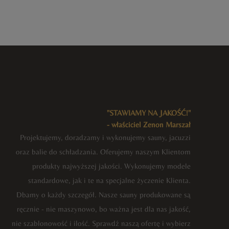
"STAWIAMY NA JAKOŚĆ!"
- właściciel Zenon Marszał
Projektujemy, doradzamy i wykonujemy sauny, jacuzzi
oraz balie do schładzania. Oferujemy naszym Klientom
produkty najwyższej jakości. Wykonujemy modele
standardowe, jak i te na specjalne życzenie Klienta.
Dbamy o każdy szczegół. Nasze sauny produkowane są
ręcznie - nie maszynowo, bo ważna jest dla nas jakość,
nie szablonowość i ilość. Sprawdź naszą ofertę i wybierz