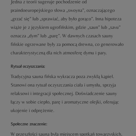
Jedna z teorii sugeruje pochodzenie od
praindoeuropejskiego słowa „swoyna”, oznaczającego
„grzać się” lub „sprawiać, aby było gorąco”. Inna hipoteza
wiąże je z językiem ugrofińskim, gdzie „saun” lub „savu”
oznacza „dym” lub „parę”. W dawnych czasach sauny
fińskie ogrzewane były za pomocą drewna, co generowało
charakterystyczną dla nich atmosferę dymu i pary.
Rytuał oczyszczania:
Tradycyjna sauna fińska wykracza poza zwykłą kąpiel.
Stanowi ona rytuał oczyszczania ciała i umysłu, sprzyja
relaksowi i integracji społecznej. Doświadczenie sauny
łączy w sobie ciepło, parę i aromatyczne olejki, oferując
ukojenie i odprężenie.
Społeczne znaczenie:
W przeszłości sauna była miejscem spotkań towarzyskich,