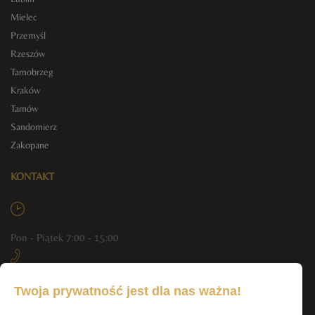
Mielec
Przemyśl
Rzeszów
Tarnobrzeg
Kraków
Tarnów
Sandomierz
Zakopane
KONTAKT
Pon - Piątek 7:00 - 15:00
+48 790 444 804, +48 512 293 551
Twoja prywatność jest dla nas ważna!