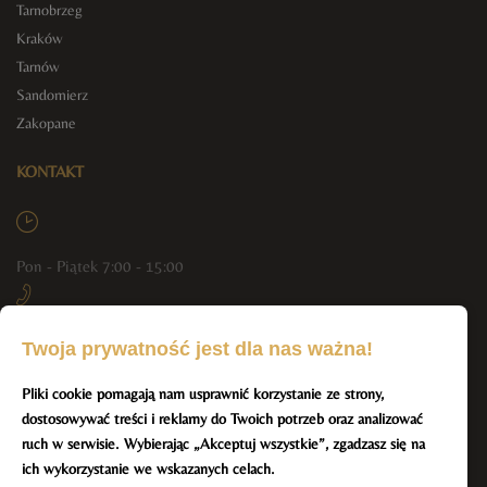
Tarnobrzeg
Kraków
Tarnów
Sandomierz
Zakopane
KONTAKT
Pon - Piątek 7:00 - 15:00
+48 790 444 804, +48 512 293 551
Twoja prywatność jest dla nas ważna!
Pliki cookie pomagają nam usprawnić korzystanie ze strony,
info@resmar-spa.pl
dostosowywać treści i reklamy do Twoich potrzeb oraz analizować
BĄDŹ NA BIEŻĄCO Z NAMI
ruch w serwisie. Wybierając „Akceptuj wszystkie”, zgadzasz się na
ich wykorzystanie we wskazanych celach.