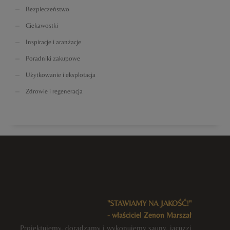
Bezpieczeństwo
Ciekawostki
Inspiracje i aranżacje
Poradniki zakupowe
Użytkowanie i eksplotacja
Zdrowie i regeneracja
"STAWIAMY NA JAKOŚĆ!"
- właściciel Zenon Marszał
Projektujemy, doradzamy i wykonujemy sauny, jacuzzi