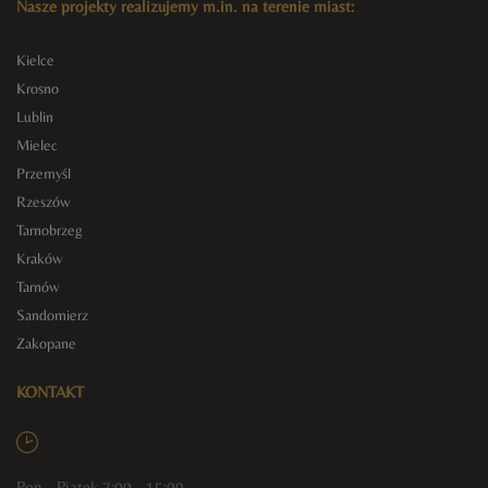
Nasze projekty realizujemy m.in. na terenie miast:
Kielce
Krosno
Lublin
Mielec
Przemyśl
Rzeszów
Tarnobrzeg
Kraków
Tarnów
Sandomierz
Zakopane
KONTAKT
Pon - Piątek 7:00 - 15:00