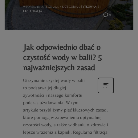
WTOREK, 18 LUTEGO 2025
/
KATEGORIA
UŻYTKOWANIE I
EKSPLOTACJA
0
Jak odpowiednio dbać o
czystość wody w balii? 5
najważniejszych zasad
Utrzymanie czystej wody w balii
to podstawa jej długiej
żywotności i naszego komfortu
podczas użytkowania. W tym
artykule przybliżymy pięć kluczowych zasad,
które pomogą w zapewnieniu optymalnej
czystości wody, a także w dbaniu o zdrowie i
lepsze wrażenia z kąpieli. Regularna filtracja