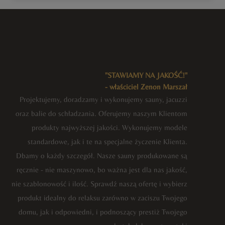
"STAWIAMY NA JAKOŚĆ!"
- właściciel Zenon Marszał
Projektujemy, doradzamy i wykonujemy sauny, jacuzzi
oraz balie do schładzania. Oferujemy naszym Klientom
produkty najwyższej jakości. Wykonujemy modele
standardowe, jak i te na specjalne życzenie Klienta.
Dbamy o każdy szczegół. Nasze sauny produkowane są
ręcznie - nie maszynowo, bo ważna jest dla nas jakość,
nie szablonowość i ilość. Sprawdź naszą ofertę i wybierz
produkt idealny do relaksu zarówno w zaciszu Twojego
domu, jak i odpowiedni, i podnoszący prestiż Twojego