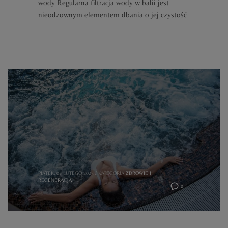
wody Regularna filtracja wody w balii jest
nieodzownym elementem dbania o jej czystość
PIĄTEK, 07 LUTEGO 2025
/
KATEGORIA
ZDROWIE I
REGENERACJA
0