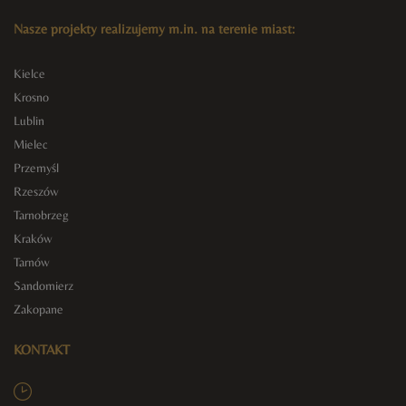
Nasze projekty realizujemy m.in. na terenie miast:
Kielce
Krosno
Lublin
Mielec
Przemyśl
Rzeszów
Tarnobrzeg
Kraków
Tarnów
Sandomierz
Zakopane
KONTAKT