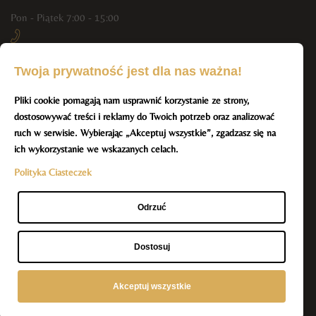
Pon - Piątek 7:00 - 15:00
+48 790 444 804, +48 512 293 551
Twoja prywatność jest dla nas ważna!
Pliki cookie pomagają nam usprawnić korzystanie ze strony,
info@resmar-spa.pl
dostosowywać treści i reklamy do Twoich potrzeb oraz analizować
BĄDŹ NA BIEŻĄCO Z NAMI
ruch w serwisie. Wybierając „Akceptuj wszystkie”, zgadzasz się na
ich wykorzystanie we wskazanych celach.
Polityka Ciasteczek
Odrzuć
Dostosuj
Akceptuj wszystkie