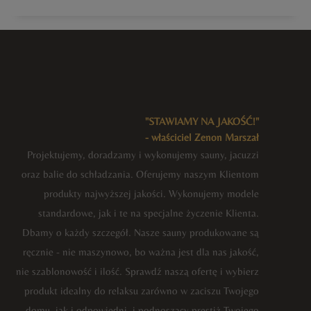
"STAWIAMY NA JAKOŚĆ!"
- właściciel Zenon Marszał
Projektujemy, doradzamy i wykonujemy sauny, jacuzzi
oraz balie do schładzania. Oferujemy naszym Klientom
produkty najwyższej jakości. Wykonujemy modele
standardowe, jak i te na specjalne życzenie Klienta.
Dbamy o każdy szczegół. Nasze sauny produkowane są
ręcznie - nie maszynowo, bo ważna jest dla nas jakość,
nie szablonowość i ilość. Sprawdź naszą ofertę i wybierz
produkt idealny do relaksu zarówno w zaciszu Twojego
domu, jak i odpowiedni, i podnoszący prestiż Twojego